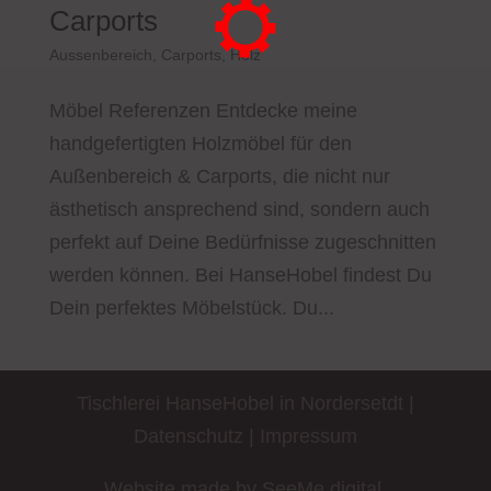
Carports
Aussenbereich
,
Carports
,
Holz
Möbel Referenzen Entdecke meine
handgefertigten Holzmöbel für den
Außenbereich & Carports, die nicht nur
ästhetisch ansprechend sind, sondern auch
perfekt auf Deine Bedürfnisse zugeschnitten
werden können. Bei HanseHobel findest Du
Dein perfektes Möbelstück. Du...
Tischlerei HanseHobel in Nordersetdt |
Datenschutz
|
Impressum
Website made by
SeeMe digital.